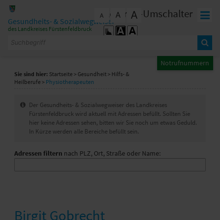
Zum Inhalt
,
zur Navigation
oder
zur Startseite
springen.
Kontrast-Umschalter
A
A
schließen
A
Gesundheits- & Sozialwegweiser
des Landkreises Fürstenfeldbruck
Notrufnummern
Sie sind hier:
Startseite
>
Gesundheit
>
Hilfs- &
Heilberufe
>
Physiotherapeuten
I
Der Gesundheits- & Sozialwegweiser des Landkreises
n
Fürstenfeldbruck wird aktuell mit Adressen befüllt. Sollten Sie
f
hier keine Adressen sehen, bitten wir Sie noch um etwas Geduld.
o
In Kürze werden alle Bereiche befüllt sein.
Adressen filtern
nach PLZ, Ort, Straße oder Name:
Birgit Gobrecht