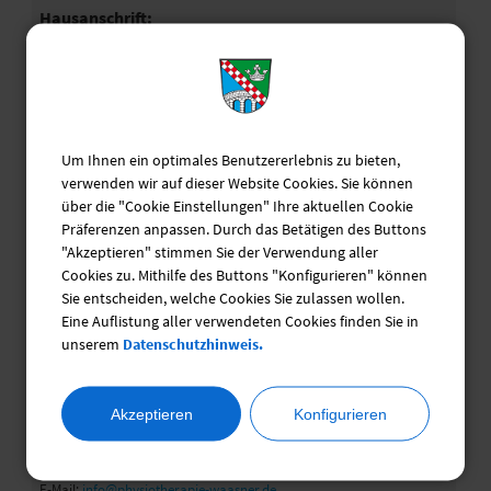
Hausanschrift:
Lindenstraße 21
82272 Moorenweis
Kontakt:
Telefon: 08146/9974351
Um Ihnen ein optimales Benutzererlebnis zu bieten,
E-Mail:
info@pt-lindenstrasse.de
verwenden wir auf dieser Website Cookies. Sie können
über die "Cookie Einstellungen" Ihre aktuellen Cookie
Präferenzen anpassen. Durch das Betätigen des Buttons
"Akzeptieren" stimmen Sie der Verwendung aller
Physiotherapie Waasner
Cookies zu. Mithilfe des Buttons "Konfigurieren" können
Sie entscheiden, welche Cookies Sie zulassen wollen.
Eine Auflistung aller verwendeten Cookies finden Sie in
unserem
Datenschutzhinweis.
Hausanschrift:
Schöngeisinger Straße 2a
82256 Fürstenfeldbruck
Akzeptieren
Konfigurieren
Kontakt:
Telefon: 08141- 16572
E-Mail:
info@physiotherapie-waasner.de