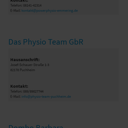
Kontakt:
Telefon: 08141-42314
E-Mail:
kontakt@powerphysio-emmering.de
Das Physio Team GbR
Hausanschrift:
Josef-Schauer-Straße 1-3
82178 Puchheim
Kontakt:
Telefon: 089/89027744
E-Mail:
info@physio-team-puchheim.de
Dombo Barbara