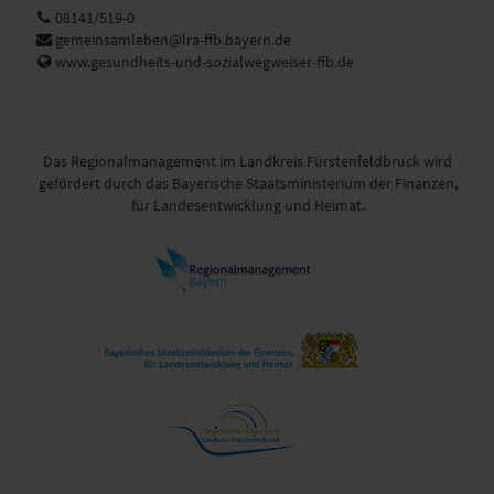
Telefon:
08141/519-0
E-
gemeinsamleben@lra-ffb.bayern.de
Mail:
Web:
www.gesundheits-und-sozialwegweiser-ffb.de
Das Regionalmanagement im Landkreis Fürstenfeldbruck wird
gefördert durch das Bayerische Staatsministerium der Finanzen,
für Landesentwicklung und Heimat.