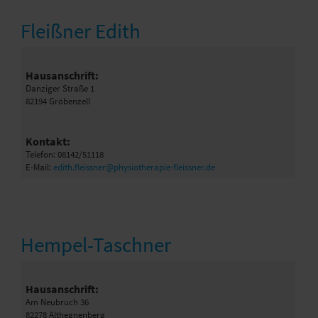
Fleißner Edith
Hausanschrift:
Danziger Straße 1
82194 Gröbenzell
Kontakt:
Telefon: 08142/51118
E-Mail:
edith.fleissner@physiotherapie-fleissner.de
Hempel-Taschner
Hausanschrift:
Am Neubruch 36
82278 Althegnenberg