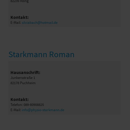
82239 Alling
Kontakt:
E-Mail:
silviabach@hotmail.de
Starkmann Roman
Hausanschrift:
Junkersstraße 1
82178 Puchheim
Kontakt:
Telefon: 089-80908825
E-Mail:
info@physio-starkmann.de