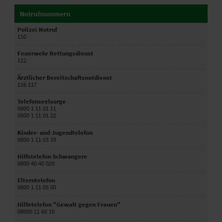
Notrufnummern
Polizei Notruf
110
Feuerwehr Rettungsdienst
112
Ärztlicher Bereitschaftsnotdienst
116 117
Telefonseelsorge
0800 1 11 01 11
0800 1 11 01 22
Kinder- und Jugendtelefon
0800 1 11 03 33
Hilfstelefon Schwangere
0800 40 40 020
Elterntelefon
0800 1 11 05 50
Hilfetelefon "Gewalt gegen Frauen"
08000 11 60 16