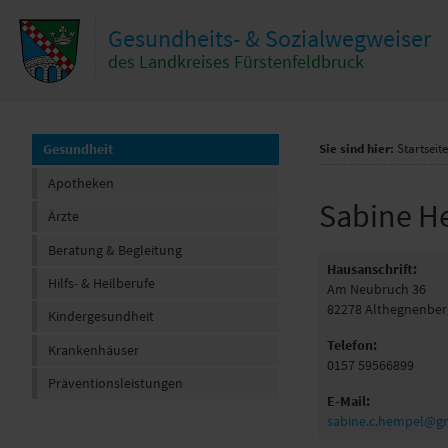
Zum Inhalt
,
zur Navigation
oder
zur Startseite
springen.
Gesundheits- & Sozialwegweiser
hließen
des Landkreises Fürstenfeldbruck
Gesundheit
Sie sind hier:
Startseite
Apotheken
Sabine
H
Ärzte
Beratung & Begleitung
Hausanschrift:
Hilfs- & Heilberufe
Am Neubruch 36
82278
Althegnenber
Kindergesundheit
Telefon:
Krankenhäuser
0157 59566899
Präventionsleistungen
E-Mail:
sabine.c.hempel@g