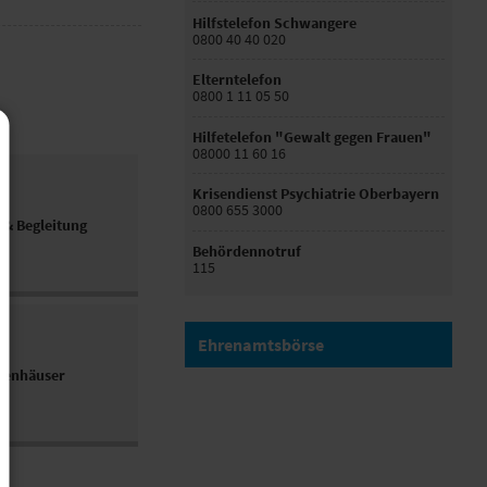
Hilfstelefon Schwangere
0800 40 40 020
Elterntelefon
0800 1 11 05 50
Hilfetelefon "Gewalt gegen Frauen"
08000 11 60 16
Krisendienst Psychiatrie Oberbayern
0800 655 3000
 & Begleitung
Behördennotruf
115
Ehrenamtsbörse
kenhäuser