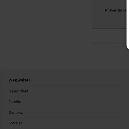
Präventionsl
Wegweiser
Gesundheit
Familie
Demenz
Soziales