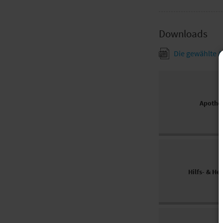
Downloads
Die gewählte A
Apothe
Hilfs- & He