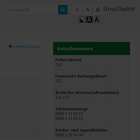
Kontrast-Umschalter
A
A
A
Leichte Sprache
Notrufnummern
Polizei Notruf
110
Feuerwehr Rettungsdienst
112
Ärztlicher Bereitschaftsnotdienst
116 117
Telefonseelsorge
0800 1 11 01 11
0800 1 11 01 22
Kinder- und Jugendtelefon
0800 1 11 03 33