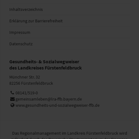
Inhaltsverzeichnis
Erklärung zur Barrierefreiheit
Impressum
Datenschutz
Gesundheits- & Sozialwegweiser
des Landkreises Fürstenfeldbruck
Münchner Str. 32
82256 Fürstenfeldbruck
Telefon:
08141/519-0
E-
gemeinsamleben@lra-ffb.bayern.de
Mail:
Web:
www.gesundheits-und-sozialwegweiser-ffb.de
Das Regionalmanagement im Landkreis Fürstenfeldbruck wird