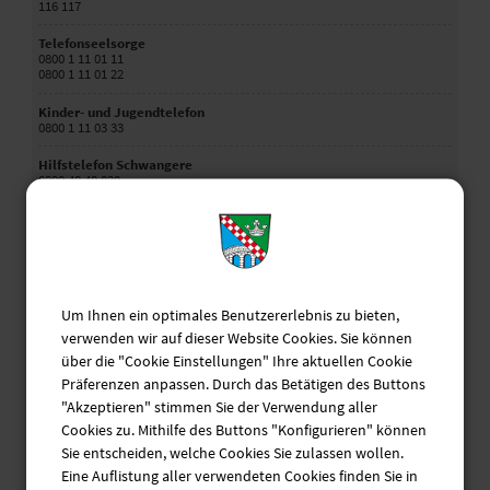
116 117
Telefonseelsorge
0800 1 11 01 11
0800 1 11 01 22
Kinder- und Jugendtelefon
0800 1 11 03 33
Hilfstelefon Schwangere
0800 40 40 020
Elterntelefon
0800 1 11 05 50
Hilfetelefon "Gewalt gegen Frauen"
08000 11 60 16
Um Ihnen ein optimales Benutzererlebnis zu bieten,
Krisendienst Psychiatrie Oberbayern
verwenden wir auf dieser Website Cookies. Sie können
0800 655 3000
über die "Cookie Einstellungen" Ihre aktuellen Cookie
Behördennotruf
Präferenzen anpassen. Durch das Betätigen des Buttons
115
"Akzeptieren" stimmen Sie der Verwendung aller
Cookies zu. Mithilfe des Buttons "Konfigurieren" können
Sie entscheiden, welche Cookies Sie zulassen wollen.
Ehrenamtsbörse
Eine Auflistung aller verwendeten Cookies finden Sie in