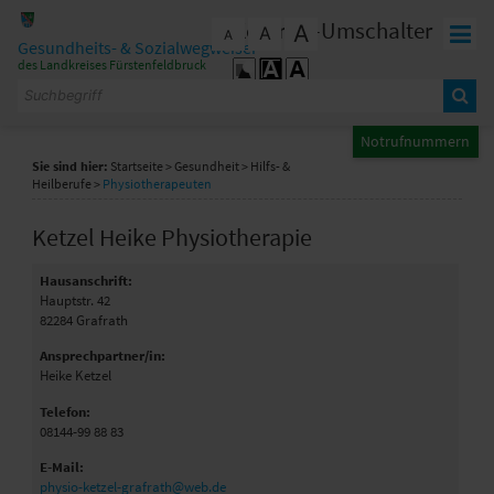
Zum Inhalt
,
zur Navigation
oder
zur Startseite
springen.
Kontrast-Umschalter
A
A
schließen
A
Gesundheits- & Sozialwegweiser
des Landkreises Fürstenfeldbruck
Notrufnummern
Sie sind hier:
Startseite
>
Gesundheit
>
Hilfs- &
Heilberufe
>
Physiotherapeuten
Ketzel Heike Physiotherapie
Hausanschrift:
Hauptstr. 42
82284
Grafrath
Ansprechpartner/in:
Heike Ketzel
Telefon:
08144-99 88 83
E-Mail:
physio-ketzel-grafrath@web.de