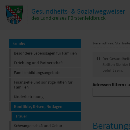
Zum Inhalt
,
zur Navigation
oder
zur Startseite
springen.
Gesundheits- & Sozialwegweiser
hließen
des Landkreises Fürstenfeldbruck
Familie
Sie sind hier:
Startseite
Besondere Lebenslagen für Familien
I
Der Gesundheits
Erziehung und Partnerschaft
n
Sollten Sie hie
f
befüllt sein.
Familienbildungsangebote
o
Finanzielle und sonstige Hilfen für
Adressen filtern
na
Familien
Kinderbetreuung
Konflikte, Krisen, Notlagen
Trauer
Beratungs
Schwangerschaft und Geburt