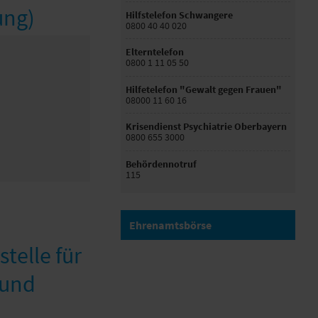
ung)
Hilfstelefon Schwangere
0800 40 40 020
Elterntelefon
0800 1 11 05 50
Hilfetelefon "Gewalt gegen Frauen"
08000 11 60 16
Krisendienst Psychiatrie Oberbayern
0800 655 3000
Behördennotruf
115
Ehrenamtsbörse
telle für
 und