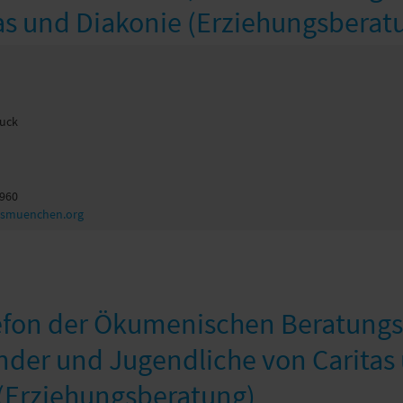
as und Diakonie (Erziehungsberat
ruck
 960
asmuenchen.org
efon der Ökumenischen Beratungss
inder und Jugendliche von Caritas
(Erziehungsberatung)