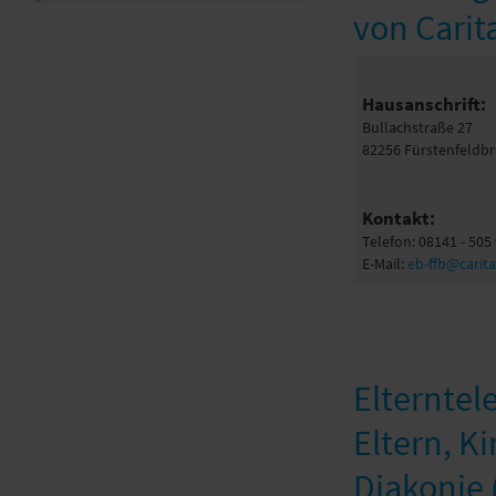
von Carit
Hausanschrift:
Bullachstraße 27
82256 Fürstenfeldb
Kontakt:
Telefon: 08141 - 505
E-Mail:
eb-ffb@carit
Elterntel
Eltern, K
Diakonie 