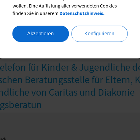
wollen. Eine Auflistung aller verwendeten Cookies
finden Sie in unserem
Datenschutzhinweis.
9 55
erein-germering.de
Akzeptieren
Konfigurieren
efon für Kinder & Jugendliche d
hen Beratungsstelle für Eltern, 
dliche von Caritas und Diakonie
ngsberatun
ruck