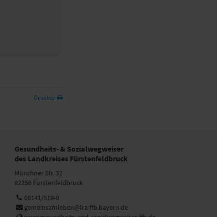
Drucken
Gesundheits- & Sozialwegweiser
des Landkreises Fürstenfeldbruck
Münchner Str. 32
82256 Fürstenfeldbruck
Telefon:
08141/519-0
E-
gemeinsamleben@lra-ffb.bayern.de
Mail:
Web: