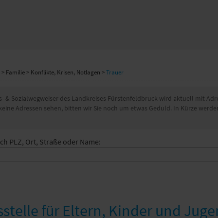
>
Familie
>
Konflikte, Krisen, Notlagen
>
Trauer
- & Sozialwegweiser des Landkreises Fürstenfeldbruck wird aktuell mit Adre
r keine Adressen sehen, bitten wir Sie noch um etwas Geduld. In Kürze werde
ch PLZ, Ort, Straße oder Name:
stelle für Eltern, Kinder und Jug