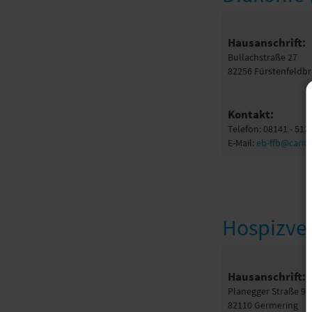
Hausanschrift:
Bullachstraße 27
82256 Fürstenfeldb
Kontakt:
Telefon: 08141 - 512
E-Mail:
eb-ffb@cari
Hospizver
Hausanschrift:
Planegger Straße 9
82110 Germering