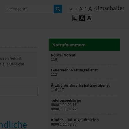
Kontrast-Umschalter
A
A
A
Notrufnummern
Polizei Notruf
ssen befüllt.
110
n alle Bereiche
Feuerwehr Rettungsdienst
112
Ärztlicher Bereitschaftsnotdienst
116 117
Telefonseelsorge
0800 1 11 01 11
0800 1 11 01 22
Kinder- und Jugendtelefon
endliche
0800 1 11 03 33