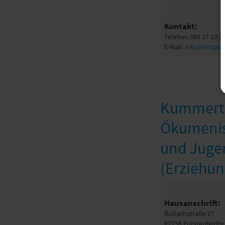
Kontakt:
Telefon: 089 17 10 2
E-Mail:
info@hospizv
Kummertel
Ökumenisc
und Jugen
(Erziehu
Hausanschrift:
Bullachstraße 27
82256 Fürstenfeldb