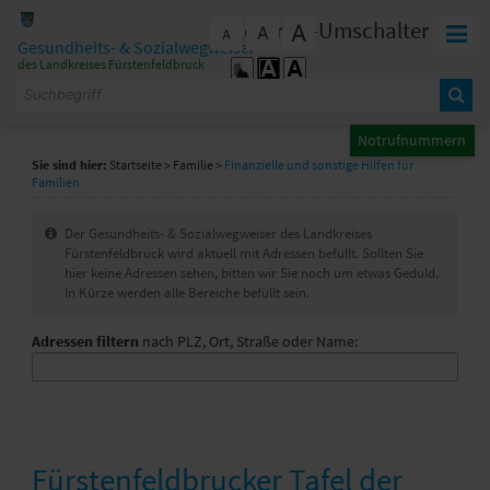
Zum Inhalt
,
zur Navigation
oder
zur Startseite
springen.
Kontrast-Umschalter
A
A
schließen
A
Gesundheits- & Sozialwegweiser
des Landkreises Fürstenfeldbruck
Notrufnummern
Sie sind hier:
Startseite
>
Familie
>
Finanzielle und sonstige Hilfen für
Familien
I
Der Gesundheits- & Sozialwegweiser des Landkreises
n
Fürstenfeldbruck wird aktuell mit Adressen befüllt. Sollten Sie
f
hier keine Adressen sehen, bitten wir Sie noch um etwas Geduld.
o
In Kürze werden alle Bereiche befüllt sein.
Adressen filtern
nach PLZ, Ort, Straße oder Name:
Fürstenfeldbrucker Tafel der