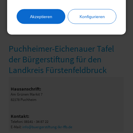
Kontakt:
Telefon: 08141 - 34 87 22
E-Mail:
info@buergerstiftung-lkr-ffb.de
Akzeptieren
Konfigurieren
Puchheimer-Eichenauer Tafel
der Bürgerstiftung für den
Landkreis Fürstenfeldbruck
Hausanschrift:
Am Grünen Markit 7
82178 Puchheim
Kontakt:
Telefon: 08141 - 34 87 22
E-Mail:
info@buergerstiftung-lkr-ffb.de