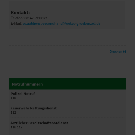
Kontakt:
Telefon: 08142 5939622
E-Mail:
sozialdienst-secondhand@oeksd-groebenzell.de
Drucken
Notrufnummern
Polizei Notruf
110
Feuerwehr Rettungsdienst
112
Ärztlicher Bereitschaftsnotdienst
116 117