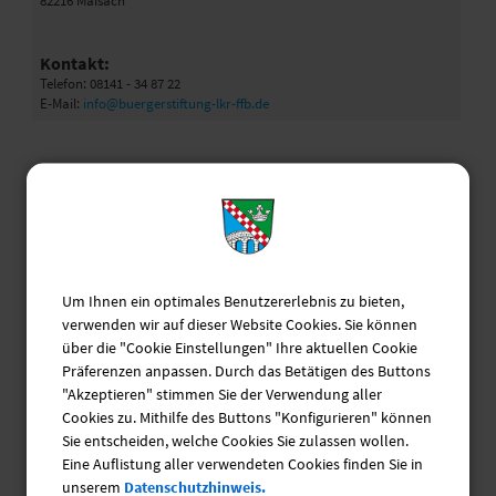
82216 Maisach
Kontakt:
Telefon: 08141 - 34 87 22
E-Mail:
info@buergerstiftung-lkr-ffb.de
Olchinger-Maisacher Tafel der
Bürgerstiftung für den
Landkreis Fürstenfeldbruck,
Um Ihnen ein optimales Benutzererlebnis zu bieten,
verwenden wir auf dieser Website Cookies. Sie können
Tafelladen Olching
über die "Cookie Einstellungen" Ihre aktuellen Cookie
Präferenzen anpassen. Durch das Betätigen des Buttons
"Akzeptieren" stimmen Sie der Verwendung aller
Hausanschrift:
Cookies zu. Mithilfe des Buttons "Konfigurieren" können
Hauptstraße 82
Sie entscheiden, welche Cookies Sie zulassen wollen.
82256 Olching
Eine Auflistung aller verwendeten Cookies finden Sie in
unserem
Datenschutzhinweis.