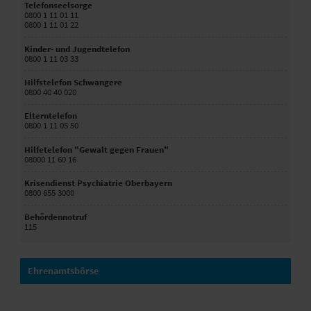
Telefonseelsorge
0800 1 11 01 11
0800 1 11 01 22
Kinder- und Jugendtelefon
0800 1 11 03 33
Hilfstelefon Schwangere
0800 40 40 020
Elterntelefon
0800 1 11 05 50
Hilfetelefon "Gewalt gegen Frauen"
08000 11 60 16
Krisendienst Psychiatrie Oberbayern
0800 655 3000
Behördennotruf
115
Ehrenamtsbörse