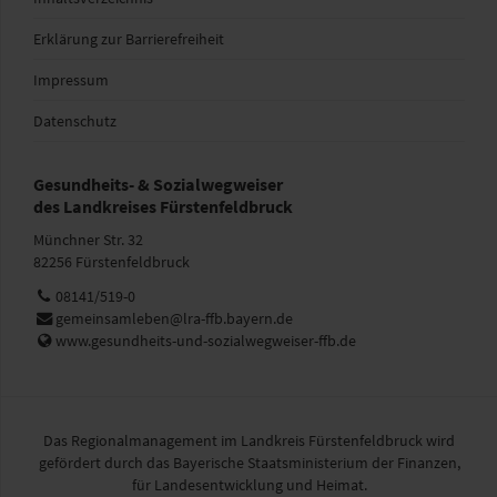
Erklärung zur Barrierefreiheit
Impressum
Datenschutz
Gesundheits- & Sozialwegweiser
des Landkreises Fürstenfeldbruck
Münchner Str. 32
82256 Fürstenfeldbruck
Telefon:
08141/519-0
E-
gemeinsamleben@lra-ffb.bayern.de
Mail:
Web:
www.gesundheits-und-sozialwegweiser-ffb.de
Das Regionalmanagement im Landkreis Fürstenfeldbruck wird
gefördert durch das Bayerische Staatsministerium der Finanzen,
für Landesentwicklung und Heimat.