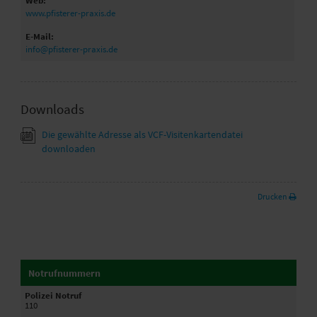
Web:
www.pfisterer-praxis.de
E-Mail:
info@pfisterer-praxis.de
Downloads
Die gewählte Adresse als VCF-Visitenkartendatei
downloaden
Drucken
Notrufnummern
Polizei Notruf
110