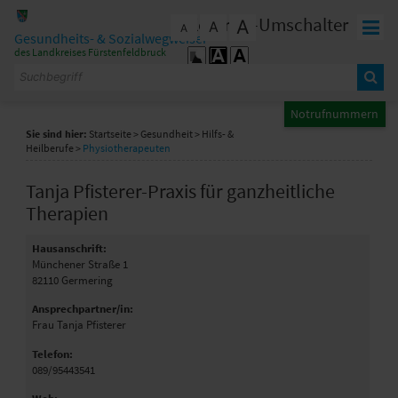
Zum Inhalt
,
zur Navigation
oder
zur Startseite
springen.
Kontrast-Umschalter
A
A
schließen
A
Gesundheits- & Sozialwegweiser
des Landkreises Fürstenfeldbruck
Notrufnummern
Sie sind hier:
Startseite
>
Gesundheit
>
Hilfs- &
Heilberufe
>
Physiotherapeuten
Tanja Pfisterer-Praxis für ganzheitliche
Therapien
Hausanschrift:
Münchener Straße 1
82110
Germering
Ansprechpartner/in:
Frau Tanja Pfisterer
Telefon:
089/95443541