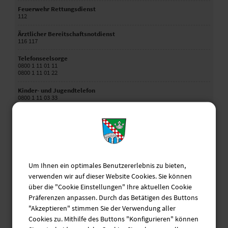
Feuerwehr Rettungsdienst
112
Ärztlicher Bereitschaftsnotdienst
116 117
Telefonseelsorge
0800 1 11 01 11
0800 1 11 01 22
Kinder- und Jugendtelefon
0800 1 11 03 33
Hilfstelefon Schwangere
0800 40 40 020
Elterntelefon
0800 1 11 05 50
Hilfetelefon "Gewalt gegen Frauen"
Um Ihnen ein optimales Benutzererlebnis zu bieten,
08000 11 60 16
verwenden wir auf dieser Website Cookies. Sie können
über die "Cookie Einstellungen" Ihre aktuellen Cookie
Krisendienst Psychiatrie Oberbayern
0800 655 3000
Präferenzen anpassen. Durch das Betätigen des Buttons
"Akzeptieren" stimmen Sie der Verwendung aller
Behördennotruf
Cookies zu. Mithilfe des Buttons "Konfigurieren" können
115