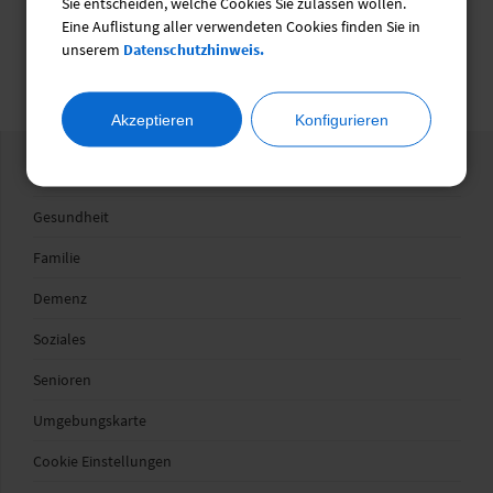
Sie entscheiden, welche Cookies Sie zulassen wollen.
Eine Auflistung aller verwendeten Cookies finden Sie in
unserem
Datenschutzhinweis.
Ehrenamtsbörse
Akzeptieren
Konfigurieren
Wegweiser
Gesundheit
Familie
Demenz
Soziales
Senioren
Umgebungskarte
Cookie Einstellungen