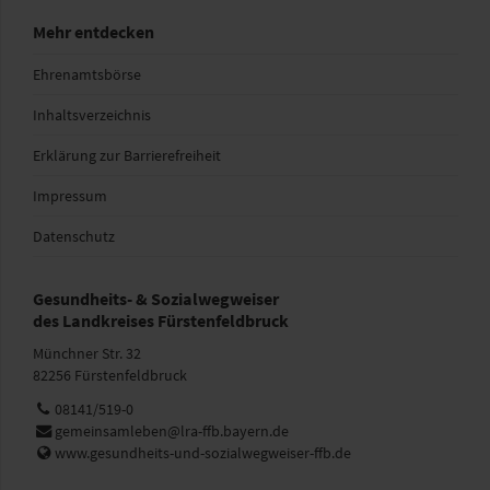
Mehr entdecken
Ehrenamtsbörse
Inhaltsverzeichnis
Erklärung zur Barrierefreiheit
Impressum
Datenschutz
Gesundheits- & Sozialwegweiser
des Landkreises Fürstenfeldbruck
Münchner Str. 32
82256 Fürstenfeldbruck
Telefon:
08141/519-0
E-
gemeinsamleben@lra-ffb.bayern.de
Mail:
Web:
www.gesundheits-und-sozialwegweiser-ffb.de