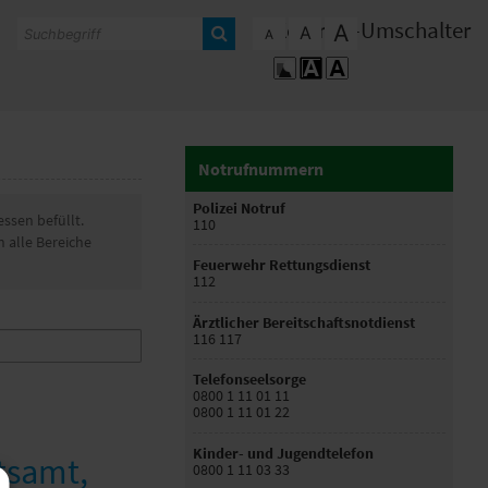
Kontrast-Umschalter
A
A
A
Notrufnummern
Polizei Notruf
ssen befüllt.
110
n alle Bereiche
Feuerwehr Rettungsdienst
112
Ärztlicher Bereitschaftsnotdienst
116 117
Telefonseelsorge
0800 1 11 01 11
0800 1 11 01 22
Kinder- und Jugendtelefon
tsamt,
0800 1 11 03 33