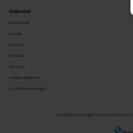
Wegweiser
Gesundheit
Familie
Demenz
Soziales
Senioren
Umgebungskarte
Cookie Einstellungen
Das Regionalmanagement im Landkreis Fürst