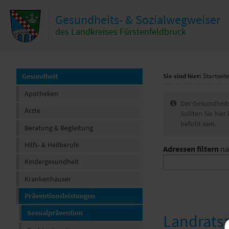
Zum Inhalt
,
zur Navigation
oder
zur Startseite
springen.
Gesundheits- & Sozialwegweiser
hließen
des Landkreises Fürstenfeldbruck
Gesundheit
Sie sind hier:
Startseite
Apotheken
I
Der Gesundheits
Ärzte
n
Sollten Sie hie
f
befüllt sein.
Beratung & Begleitung
o
Hilfs- & Heilberufe
Adressen filtern
na
Kindergesundheit
Krankenhäuser
Präventionsleistungen
Sexualprävention
Landratsa