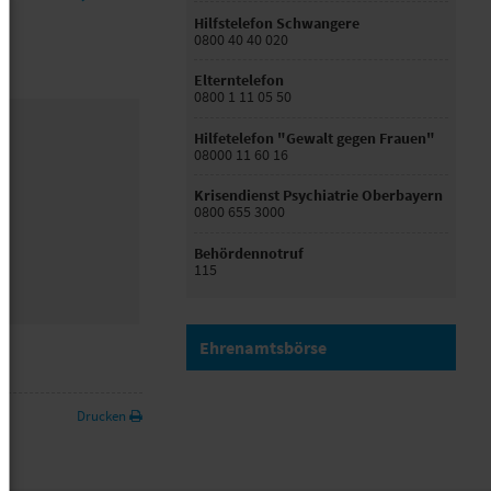
Hilfstelefon Schwangere
0800 40 40 020
Elterntelefon
0800 1 11 05 50
Hilfetelefon "Gewalt gegen Frauen"
08000 11 60 16
Krisendienst Psychiatrie Oberbayern
0800 655 3000
Behördennotruf
115
Ehrenamtsbörse
Drucken