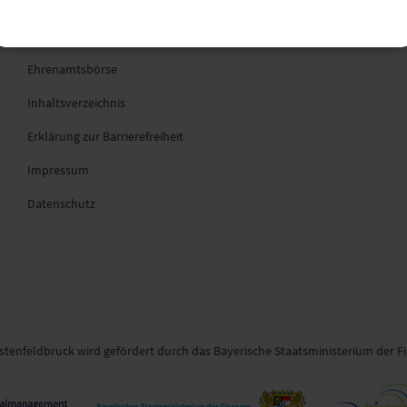
Mehr entdecken
Ehrenamtsbörse
Inhaltsverzeichnis
Erklärung zur Barrierefreiheit
Impressum
Datenschutz
enfeldbruck wird gefördert durch das Bayerische Staatsministerium der F