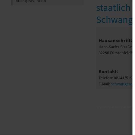
Suchtprävention
staatlich
Schwange
Hausanschrift:
Hans-Sachs-Straße 9
82256 Fürstenfeldb
Kontakt:
Telefon: 08141/519-
E-Mail:
schwangerenb