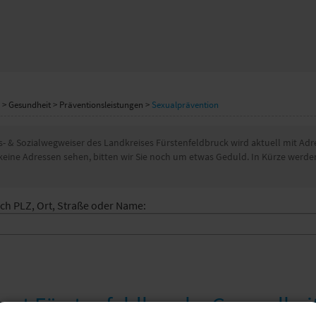
>
Gesundheit
>
Präventionsleistungen
>
Sexualprävention
- & Sozialwegweiser des Landkreises Fürstenfeldbruck wird aktuell mit Adre
r keine Adressen sehen, bitten wir Sie noch um etwas Geduld. In Kürze werde
ch PLZ, Ort, Straße oder Name:
mt Fürstenfeldbruck - Gesundhei