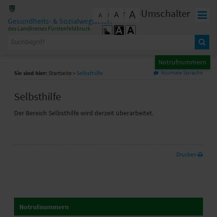
Zum Inhalt
,
zur Navigation
oder
zur Startseite
springen.
Kontrast-Umschalter
A
A
schließen
A
Gesundheits- & Sozialwegweiser
des Landkreises Fürstenfeldbruck
Notrufnummern
Normale Sprache
Sie sind hier:
Startseite
>
Selbsthilfe
Selbsthilfe
Der Bereich Selbsthilfe wird derzeit überarbeitet.
Drucken
Notrufnummern