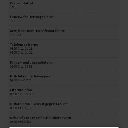
Polizei Notruf
110
Feuerwehr Rettungsdienst
112
Ärztlicher Bereitschaftsnotdienst
116 117
Telefonseelsorge
0800 1 11 01 11
0800 1 11 01 22
Kinder- und Jugendtelefon
0800 1 11 03 33
Hilfstelefon Schwangere
0800 40 40 020
Elterntelefon
0800 1 11 05 50
Hilfetelefon "Gewalt gegen Frauen"
08000 11 60 16
Krisendienst Psychiatrie Oberbayern
0800 655 3000