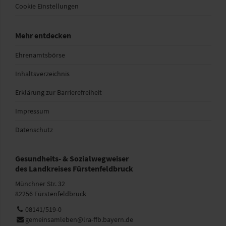
Cookie Einstellungen
Mehr entdecken
Ehrenamtsbörse
Inhaltsverzeichnis
Erklärung zur Barrierefreiheit
Impressum
Datenschutz
Gesundheits- & Sozialwegweiser
des Landkreises Fürstenfeldbruck
Münchner Str. 32
82256 Fürstenfeldbruck
Telefon:
08141/519-0
E-
gemeinsamleben@lra-ffb.bayern.de