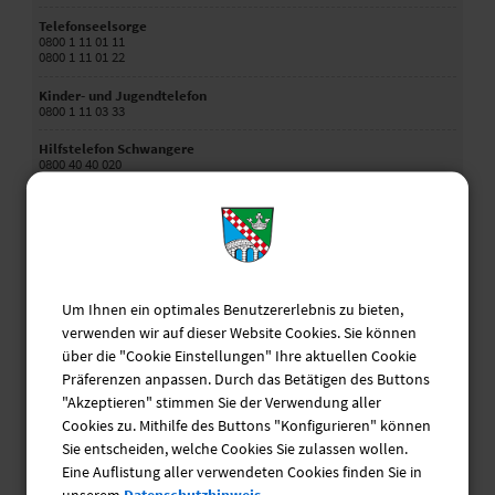
Telefonseelsorge
0800 1 11 01 11
0800 1 11 01 22
Kinder- und Jugendtelefon
0800 1 11 03 33
Hilfstelefon Schwangere
0800 40 40 020
Elterntelefon
0800 1 11 05 50
Hilfetelefon "Gewalt gegen Frauen"
08000 11 60 16
Um Ihnen ein optimales Benutzererlebnis zu bieten,
Krisendienst Psychiatrie Oberbayern
0800 655 3000
verwenden wir auf dieser Website Cookies. Sie können
über die "Cookie Einstellungen" Ihre aktuellen Cookie
Behördennotruf
Präferenzen anpassen. Durch das Betätigen des Buttons
115
"Akzeptieren" stimmen Sie der Verwendung aller
Cookies zu. Mithilfe des Buttons "Konfigurieren" können
Sie entscheiden, welche Cookies Sie zulassen wollen.
Ehrenamtsbörse
Eine Auflistung aller verwendeten Cookies finden Sie in
unserem
Datenschutzhinweis.