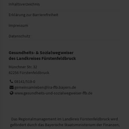
Inhaltsverzeichnis
Erklärung zur Barrierefreiheit
Impressum
Datenschutz
Gesundheits- & Sozialwegweiser
des Landkreises Fürstenfeldbruck
Münchner Str. 32
82256 Fürstenfeldbruck
Telefon:
08141/519-0
E-
gemeinsamleben@lra-ffb.bayern.de
Mail:
Web:
www.gesundheits-und-sozialwegweiser-ffb.de
Das Regionalmanagement im Landkreis Fürstenfeldbruck wird
gefördert durch das Bayerische Staatsministerium der Finanzen,