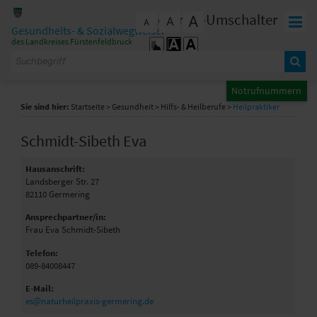
Zum Inhalt
,
zur Navigation
oder
zur Startseite
springen.
Kontrast-Umschalter
A
A
schließen
A
Gesundheits- & Sozialwegweiser
des Landkreises Fürstenfeldbruck
Notrufnummern
Sie sind hier:
Startseite
>
Gesundheit
>
Hilfs- & Heilberufe
>
Heilpraktiker
Schmidt-Sibeth Eva
Hausanschrift:
Landsberger Str. 27
82110
Germering
Ansprechpartner/in:
Frau Eva Schmidt-Sibeth
Telefon:
089-84008447
E-Mail:
es@naturheilpraxis-germering.de