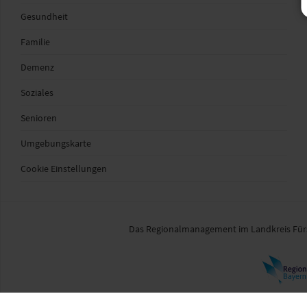
Gesundheit
Familie
Demenz
Soziales
Senioren
Umgebungskarte
Cookie Einstellungen
Das Regionalmanagement im Landkreis Fürst