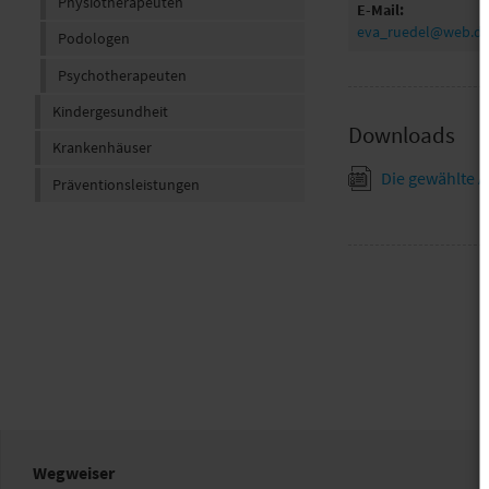
Physiotherapeuten
E-Mail:
eva_ruedel@web.d
Podologen
Psychotherapeuten
Kindergesundheit
Downloads
Krankenhäuser
Die gewählte A
Präventionsleistungen
Wegweiser