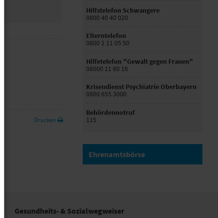
Hilfstelefon Schwangere
0800 40 40 020
Elterntelefon
0800 1 11 05 50
Hilfetelefon "Gewalt gegen Frauen"
08000 11 60 16
Krisendienst Psychiatrie Oberbayern
0800 655 3000
Behördennotruf
115
Drucken
Ehrenamtsbörse
Gesundheits- & Sozialwegweiser