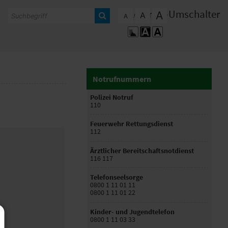
Kontrast-Umschalter
A
A
A
Notrufnummern
Polizei Notruf
110
Feuerwehr Rettungsdienst
112
Ärztlicher Bereitschaftsnotdienst
116 117
Telefonseelsorge
0800 1 11 01 11
0800 1 11 01 22
Kinder- und Jugendtelefon
0800 1 11 03 33