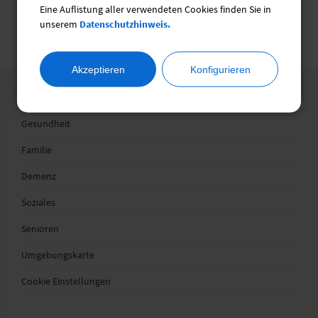
Eine Auflistung aller verwendeten Cookies finden Sie in
Ehrenamtsbörse
unserem
Datenschutzhinweis.
Akzeptieren
Konfigurieren
Wegweiser
Gesundheit
Familie
Demenz
Soziales
Senioren
Umgebungskarte
Cookie Einstellungen