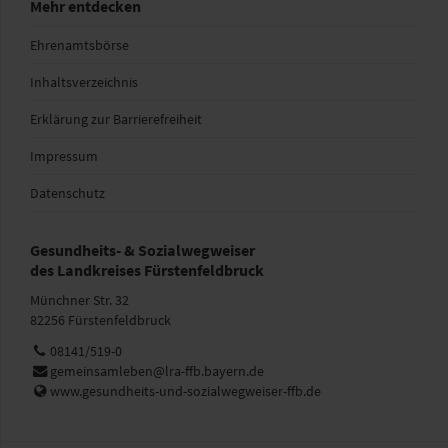
Mehr entdecken
Ehrenamtsbörse
Inhaltsverzeichnis
Erklärung zur Barrierefreiheit
Impressum
Datenschutz
Gesundheits- & Sozialwegweiser
des Landkreises Fürstenfeldbruck
Münchner Str. 32
82256 Fürstenfeldbruck
Telefon:
08141/519-0
E-
gemeinsamleben@lra-ffb.bayern.de
Mail:
Web:
www.gesundheits-und-sozialwegweiser-ffb.de