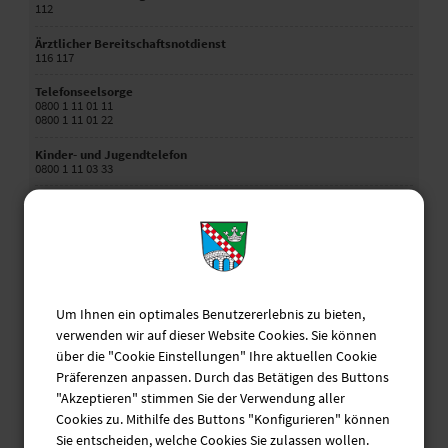
112
Ärztlicher Bereitschaftsnotdienst
116 117
Telefonseelsorge
0800 1 11 01 11
0800 1 11 01 22
Kinder- und Jugendtelefon
0800 1 11 03 33
Hilfstelefon Schwangere
0800 40 40 020
Elterntelefon
0800 1 11 05 50
Hilfetelefon "Gewalt gegen Frauen"
Um Ihnen ein optimales Benutzererlebnis zu bieten,
08000 11 60 16
verwenden wir auf dieser Website Cookies. Sie können
Krisendienst Psychiatrie Oberbayern
über die "Cookie Einstellungen" Ihre aktuellen Cookie
0800 655 3000
Präferenzen anpassen. Durch das Betätigen des Buttons
Behördennotruf
"Akzeptieren" stimmen Sie der Verwendung aller
115
Cookies zu. Mithilfe des Buttons "Konfigurieren" können
Sie entscheiden, welche Cookies Sie zulassen wollen.