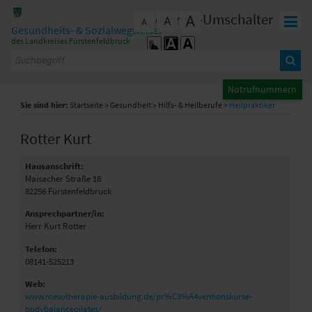
Zum Inhalt
,
zur Navigation
oder
zur Startseite
springen.
Kontrast-Umschalter
A
A
schließen
A
Gesundheits- & Sozialwegweiser
des Landkreises Fürstenfeldbruck
Notrufnummern
Sie sind hier:
Startseite
>
Gesundheit
>
Hilfs- & Heilberufe
>
Heilpraktiker
Rotter Kurt
Hausanschrift:
Maisacher Straße 18
82256
Fürstenfeldbruck
Ansprechpartner/in:
Herr Kurt Rotter
Telefon:
08141-525213
Web:
www.mesotherapie-ausbildung.de/pr%C3%A4ventionskurse-
bodybalancepilates/