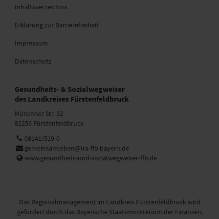
Inhaltsverzeichnis
Erklärung zur Barrierefreiheit
Impressum
Datenschutz
Gesundheits- & Sozialwegweiser
des Landkreises Fürstenfeldbruck
Münchner Str. 32
82256 Fürstenfeldbruck
Telefon:
08141/519-0
E-
gemeinsamleben@lra-ffb.bayern.de
Mail:
Web:
www.gesundheits-und-sozialwegweiser-ffb.de
Das Regionalmanagement im Landkreis Fürstenfeldbruck wird
gefördert durch das Bayerische Staatsministerium der Finanzen,