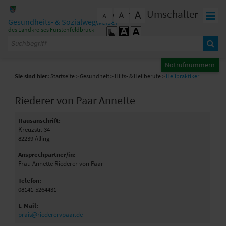
Zum Inhalt
,
zur Navigation
oder
zur Startseite
springen.
Kontrast-Umschalter
A
A
schließen
A
Gesundheits- & Sozialwegweiser
des Landkreises Fürstenfeldbruck
Notrufnummern
Sie sind hier:
Startseite
>
Gesundheit
>
Hilfs- & Heilberufe
>
Heilpraktiker
Riederer von Paar Annette
Hausanschrift:
Kreuzstr. 34
82239
Alling
Ansprechpartner/in:
Frau Annette Riederer von Paar
Telefon:
08141-5264431
E-Mail:
prais@riederervpaar.de