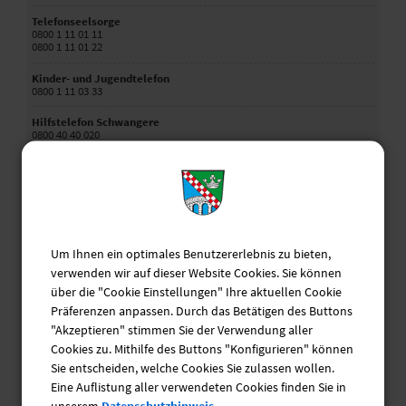
Telefonseelsorge
0800 1 11 01 11
0800 1 11 01 22
Kinder- und Jugendtelefon
0800 1 11 03 33
Hilfstelefon Schwangere
0800 40 40 020
Elterntelefon
0800 1 11 05 50
Hilfetelefon "Gewalt gegen Frauen"
08000 11 60 16
Um Ihnen ein optimales Benutzererlebnis zu bieten,
Krisendienst Psychiatrie Oberbayern
0800 655 3000
verwenden wir auf dieser Website Cookies. Sie können
über die "Cookie Einstellungen" Ihre aktuellen Cookie
Behördennotruf
Präferenzen anpassen. Durch das Betätigen des Buttons
115
"Akzeptieren" stimmen Sie der Verwendung aller
Cookies zu. Mithilfe des Buttons "Konfigurieren" können
Sie entscheiden, welche Cookies Sie zulassen wollen.
Ehrenamtsbörse
Eine Auflistung aller verwendeten Cookies finden Sie in
unserem
Datenschutzhinweis.