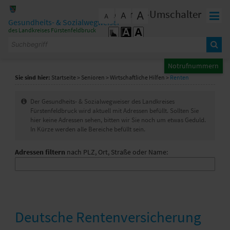
Zum Inhalt
,
zur Navigation
oder
zur Startseite
springen.
Kontrast-Umschalter
A
A
schließen
A
Gesundheits- & Sozialwegweiser
des Landkreises Fürstenfeldbruck
Notrufnummern
Sie sind hier:
Startseite
>
Senioren
>
Wirtschaftliche Hilfen
>
Renten
I
Der Gesundheits- & Sozialwegweiser des Landkreises
n
Fürstenfeldbruck wird aktuell mit Adressen befüllt. Sollten Sie
f
hier keine Adressen sehen, bitten wir Sie noch um etwas Geduld.
o
In Kürze werden alle Bereiche befüllt sein.
Adressen filtern
nach PLZ, Ort, Straße oder Name:
Deutsche Rentenversicherung