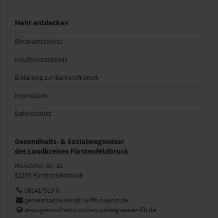
Mehr entdecken
Ehrenamtsbörse
Inhaltsverzeichnis
Erklärung zur Barrierefreiheit
Impressum
Datenschutz
Gesundheits- & Sozialwegweiser
des Landkreises Fürstenfeldbruck
Münchner Str. 32
82256 Fürstenfeldbruck
Telefon:
08141/519-0
E-
gemeinsamleben@lra-ffb.bayern.de
Mail:
Web:
www.gesundheits-und-sozialwegweiser-ffb.de