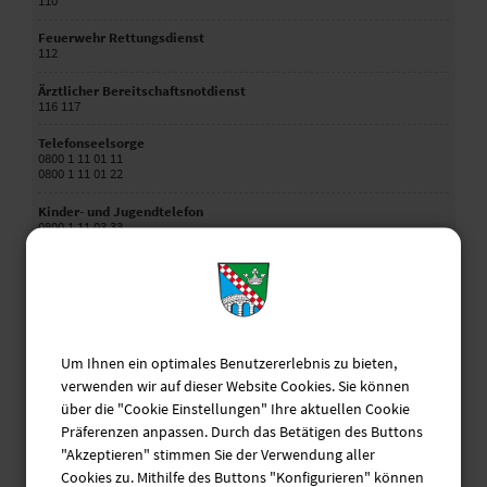
110
Feuerwehr Rettungsdienst
112
Ärztlicher Bereitschaftsnotdienst
116 117
Telefonseelsorge
0800 1 11 01 11
0800 1 11 01 22
Kinder- und Jugendtelefon
0800 1 11 03 33
Hilfstelefon Schwangere
0800 40 40 020
Elterntelefon
0800 1 11 05 50
Um Ihnen ein optimales Benutzererlebnis zu bieten,
Hilfetelefon "Gewalt gegen Frauen"
08000 11 60 16
verwenden wir auf dieser Website Cookies. Sie können
über die "Cookie Einstellungen" Ihre aktuellen Cookie
Krisendienst Psychiatrie Oberbayern
Präferenzen anpassen. Durch das Betätigen des Buttons
0800 655 3000
"Akzeptieren" stimmen Sie der Verwendung aller
Behördennotruf
Cookies zu. Mithilfe des Buttons "Konfigurieren" können