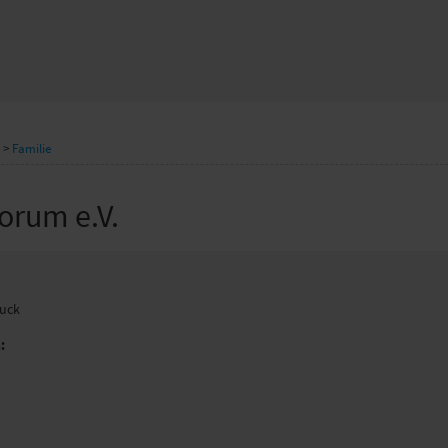
>
Familie
orum e.V.
ruck
: