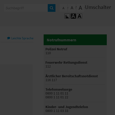
Kontrast-Umschalter
A
A
A
Leichte Sprache
Notrufnummern
Polizei Notruf
110
Feuerwehr Rettungsdienst
112
Ärztlicher Bereitschaftsnotdienst
116 117
Telefonseelsorge
0800 1 11 01 11
0800 1 11 01 22
Kinder- und Jugendtelefon
0800 1 11 03 33