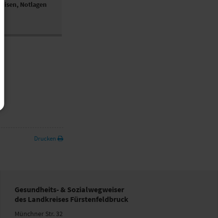
Krisen, Notlagen
Drucken
Gesundheits- & Sozialwegweiser
des Landkreises Fürstenfeldbruck
Münchner Str. 32