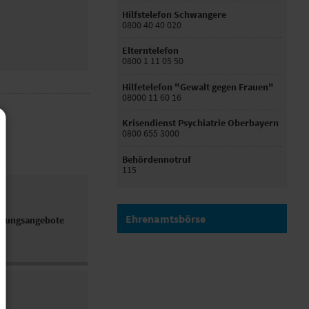
Hilfstelefon Schwangere
0800 40 40 020
Elterntelefon
0800 1 11 05 50
Hilfetelefon "Gewalt gegen Frauen"
08000 11 60 16
Krisendienst Psychiatrie Oberbayern
0800 655 3000
Behördennotruf
115
Ehrenamtsbörse
ldungsangebote