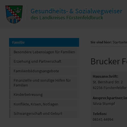
Zum Inhalt
,
zur Navigation
oder
zur Startseite
springen.
Gesundheits- & Sozialwegweiser
hließen
des Landkreises Fürstenfeldbruck
Familie
Sie sind hier:
Startseite
Besondere Lebenslagen für Familien
Brucker F
Erziehung und Partnerschaft
Familienbildungsangebote
Hausanschrift:
Finanzielle und sonstige Hilfen für
St. Bernhard Str. 2
Familien
82256
Fürstenfeldb
Kinderbetreuung
Ansprechpartner/in
Silvia Stumpf
Konflikte, Krisen, Notlagen
Schwangerschaft und Geburt
Telefon:
08141 44994