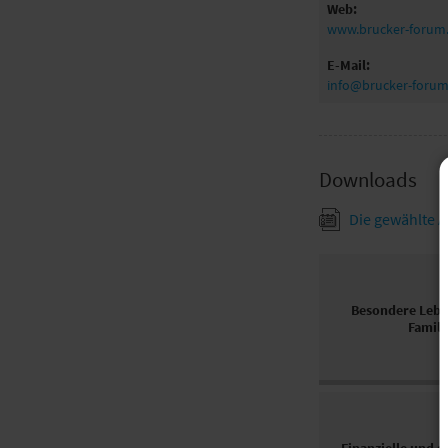
Web:
www.brucker-forum
E-Mail:
info@brucker-forum
Downloads
Die gewählte A
Besondere Lebe
Famili